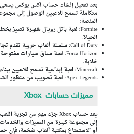
بعد تفعيل إنشاء حساب اكس بوكس يسعى
متكاملة تسمح للاعبين الوصول إلى مجموعة 
المنصة:
Fortnite: لعبة باتل رويال شهيرة ت
الحياة.
Call of Duty: سلسلة ألعاب حربية تقدم تجارب قتالية واقعية متعددة اللاعبين، مع حملات قصصية مشوقة وأطوار لعب متنوعة.
Forza Horizon: لعبة سباق سيار
خلابة.
Minecraft: لعبة إبداعية تسمح للاعبين ببناء عوالم افتراضية باستخدام مكعبات، مع إمكانية الاستكشاف والتعاون مع الآخرين.
Apex Legends: لعبة تصويب من منظور الشخص الأول تتضمن السرعة والتخطيط، حيث يتعاون اللاعبون في فرق للتنافس في معارك مثيرة.
مميزات حسابات Xbox
إلى مجموعة كبيرة من المميزات والخدمات ا
أو الاستمتاع بمكتبة ألعاب ضخمة، فإن حساب Xbox يقدم لك الحل الأنسب، وفيما يلي أهم م