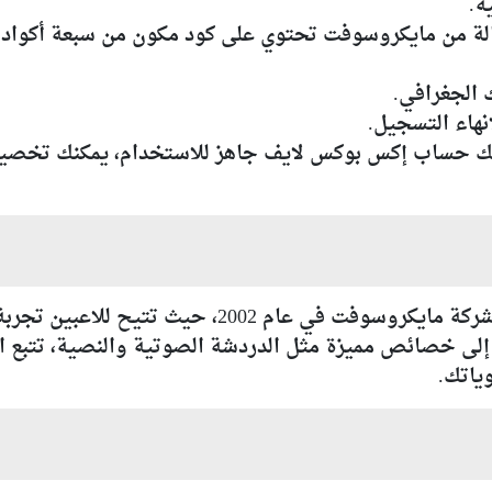
لة من مايكروسوفت تحتوي على كود مكون من سبعة أكواد
 الجغرافي.
لديك حساب إكس بوكس لايف جاهز للاستخدام، يمكنك تخ
إكس بوكس لايف هو منصة ألعاب أطلقتها شركة مايكروسوفت
إلى خصائص مميزة مثل الدردشة الصوتية والنصية، تتبع ال
ياتك.