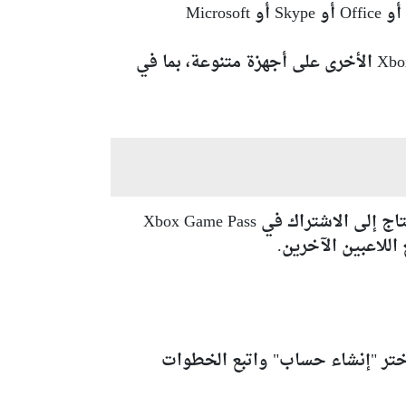
حساب Xbox هو امتداد لحساب مايكروسوفت، لذلك إذا كنت تستخدم خدمات مثل Hotmail أو Outlook أو Office أو Skype أو Microsoft
باستخدام حساب Xbox يمكنك تسجيل الدخول ولعب الألعاب المتوافقة مثل Minecraft أو ألعاب Xbox Live الأخرى على أجهزة متنوعة، بما في
نعم يحتاج تشغيل بعض الألعاب على أجهزة إكس بوكس إنشاء حساب Xbox، بالإضافة إلى ذلك، قد تحتاج إلى الاشتراك في Xbox Game Pass
اللاعبين الآخرين.
 زيارة موقع Xbox الرسمي أو عبر تطبيق Xbox على جهازك. اختر "إنشاء حساب" واتبع الخطوات