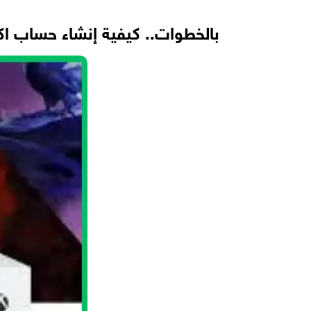
بالخطوات.. كيفية إنشاء حساب اكس بوكس Xbox وأبر