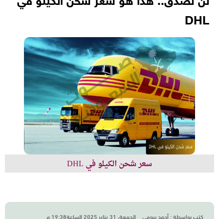
لن تصدق.. هذا هو سعر شحن الكيلو في
DHL
سعر شحن الكيلو في DHL
كتب بواسطة :
أحمد بيومي
الجمعة، 31 يناير 2025 الساعة19:38 م