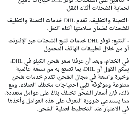
- التأمين على الشحنات:
توفر DHL خيارات تأمين
لحماية الشحنات أثناء النقل.
-التعبئة والتغليف
: تقدم DHL خدمات التعبئة والتغليف
للشحنات لضمان سلامتها أثناء النقل.
- التتبع
: توفر DHL خدمات تتبع الشحنات عبر الإنترنت
أو من خلال تطبيقات الهاتف المحمول.
في الختام، وبعد أن عرفنا سعر شحن الكيلو في DHL،
يمكن القول أن DHL، بما تتمتع به من سمعة عالمية
وخبرة واسعة في مجال الشحن، تقدم خدمات شحن
متنوعة وموثوقة تلبي احتياجات مختلف العملاء. ومع
ذلك، فإن أسعار الشحن تختلف بناءً على عوامل متعددة،
مما يستدعي ضرورة التعرف على هذه العوامل وأخذها
في الاعتبار عند التخطيط لعملية الشحن.