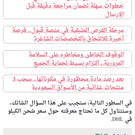
خطوات سهلة لضمان مراجعة دقيقة قبل
الإرسال
مرحلة الفرص المتبقية في منصة قبول.. فرصة
أخيرة للالتحاق بالتخصصات الشاغرة
الوقوف الخاطئ ومخاطره على السلامة
المرورية.. التزام بسيط لحماية الجميع
بعد رصد مادة محظورة في مكوناتها.. سحب 3
منتجات غذائية من الأسواق السعودية
في السطور التالية، سنجيب على هذا السؤال الشائك،
وسنتناول كل ما تحتاج معرفته حول سعر شحن الكيلو
في DHL.