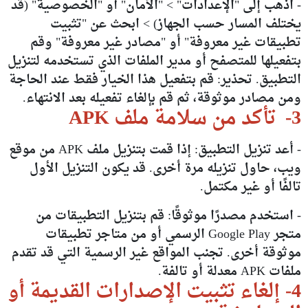
- اذهب إلى "الإعدادات" > "الأمان" أو "الخصوصية" (قد
يختلف المسار حسب الجهاز) > ابحث عن "تثبيت
تطبيقات غير معروفة" أو "مصادر غير معروفة" وقم
بتفعيلها للمتصفح أو مدير الملفات الذي تستخدمه لتنزيل
التطبيق. تحذير: قم بتفعيل هذا الخيار فقط عند الحاجة
ومن مصادر موثوقة، ثم قم بإلغاء تفعيله بعد الانتهاء.
3- تأكد من سلامة ملف APK
- أعد تنزيل التطبيق: إذا قمت بتنزيل ملف APK من موقع
ويب، حاول تنزيله مرة أخرى. قد يكون التنزيل الأول
تالفًا أو غير مكتمل.
- استخدم مصدرًا موثوقًا: قم بتنزيل التطبيقات من
متجر Google Play الرسمي أو من متاجر تطبيقات
موثوقة أخرى. تجنب المواقع غير الرسمية التي قد تقدم
ملفات APK معدلة أو تالفة.
4- إلغاء تثبيت الإصدارات القديمة أو