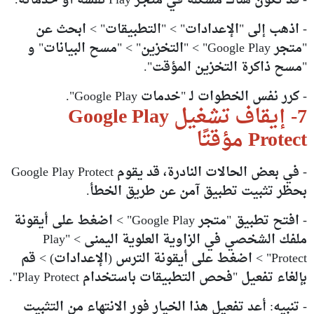
- قد تكون هناك مشكلة في متجر Play نفسه أو خدماته.
- اذهب إلى "الإعدادات" > "التطبيقات" > ابحث عن
"متجر Google Play" > "التخزين" > "مسح البيانات" و
"مسح ذاكرة التخزين المؤقت".
- كرر نفس الخطوات لـ "خدمات Google Play".
7- إيقاف تشغيل Google Play
Protect مؤقتًا
- في بعض الحالات النادرة، قد يقوم Google Play Protect
بحظر تثبيت تطبيق آمن عن طريق الخطأ.
- افتح تطبيق "متجر Google Play" > اضغط على أيقونة
ملفك الشخصي في الزاوية العلوية اليمنى > "Play
Protect" > اضغط على أيقونة الترس (الإعدادات) > قم
بإلغاء تفعيل "فحص التطبيقات باستخدام Play Protect".
- تنبيه: أعد تفعيل هذا الخيار فور الانتهاء من التثبيت