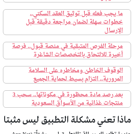
ما يجب فعله قبل توثيق العقد السكني..
خطوات سهلة لضمان مراجعة دقيقة قبل
الإرسال
مرحلة الفرص المتبقية في منصة قبول.. فرصة
أخيرة للالتحاق بالتخصصات الشاغرة
الوقوف الخاطئ ومخاطره على السلامة
المرورية.. التزام بسيط لحماية الجميع
بعد رصد مادة محظورة في مكوناتها.. سحب 3
منتجات غذائية من الأسواق السعودية
ماذا تعني مشكلة التطبيق ليس مثبتا