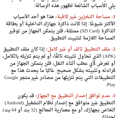
يلي الأسباب الشائعة لظهور هذه الرسالة:
1- مساحة التخزين غير كافية:
هذا هو أحد الأسباب
الأكثر شيوعًا. إذا كانت ذاكرة جهازك الداخلية أو بطاقة
الذاكرة (SD Card) ممتلئة، فلن يتمكن الجهاز من توفير
المساحة اللازمة لتثبيت التطبيق.
2- ملف التطبيق تالف أو غير كامل:
إذا كان ملف التطبيق
(APK) الذي تحاول تثبيته تالفًا، أو لم يتم تنزيله بالكامل،
أو تعرض لأي عطب أثناء النقل، فلن يتمكن الجهاز من
قراءته وتثبيته بشكل صحيح. غالبًا ما يحدث هذا مع
التطبيقات التي يتم تنزيلها من مصادر غير متجر Google
Play.
3- عدم توافق إصدار التطبيق مع الجهاز:
قد يكون
التطبيق غير متوافق مع إصدار نظام التشغيل (Android)
الخاص بجهازك، أو مع معمارية المعالج (32 بت أو 64 بت)
لجهازك.