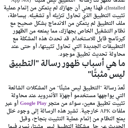
عندما تظهر لك رسالة "التطبيق ليس مثبتاً" (App Not
Installed)، فهذا يعني أن جهازك لم يتمكن من إتمام عملية
تثبيت التطبيق الذي تحاول تنزيله أو تشغيله. ببساطة،
ملف التطبيق لم يتمكن من الاندماج بشكل صحيح مع
نظام التشغيل الخاص بجهازك، مما يمنعه من الظهور
كبرنامج قابل للاستخدام. قد تحدث هذه المشكلة مع
التطبيقات الجديدة التي تحاول تثبيتها، أو حتى عند
محاولة تحديث تطبيق موجود.
ما هي أسباب ظهور رسالة "التطبيق
ليس مثبتًا"
تُعدّ رسالة "التطبيق ليس مثبتًا" من المشكلات الشائعة
التي يواجهها مستخدمو أجهزة الأندرويد عند محاولة
تثبيت تطبيق معين، سواء من متجر
Google Play
أو عبر
ملفات APK خارجية. تشير هذه الرسالة إلى وجود خلل
يمنع النظام من إتمام عملية التثبيت بنجاح، وقبل
الحديث عن حل مشكلة التطبيق ليس مثبتا، نسرد فيما