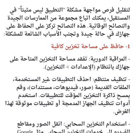
لتقليل فرص مواجهة مشكلة "التطبيق ليس مثبتاً" في
المستقبل، يمكنك اتباع مجموعة من الممارسات الجيدة
والنصائح الوقائية. هذه النصائح تركز على الحفاظ على
جهازك في حالة جيدة وتجنب الأسباب الشائعة للمشكلة:
1- حافظ على مساحة تخزين كافية
- المراقبة الدورية: تفقد مساحة التخزين المتاحة على
جهازك بانتظام (الإعدادات > التخزين).
- تنظيف منتظم: احذف التطبيقات غير المستخدمة،
الملفات القديمة (صور، فيديوهات، مستندات)، وقم
بمسح ذاكرة التخزين المؤقت للتطبيقات. استخدم
أدوات تنظيف الجهاز المدمجة أو تطبيقات موثوقة لهذا
الغرض.
- استخدام التخزين السحابي: انقل الصور ومقاطع
الفيديو إلى خدمات التخزين السحابي مثل Google