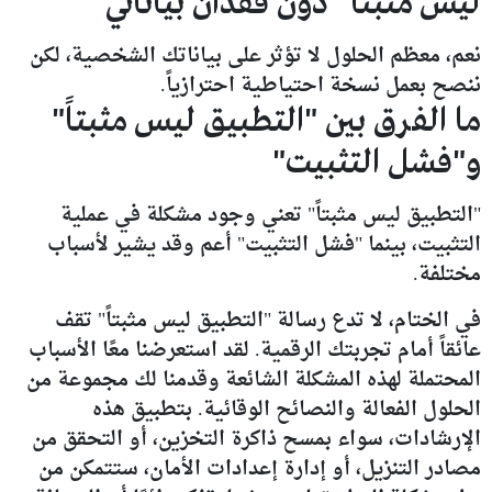
ليس مثبتاً" دون فقدان بياناتي
نعم، معظم الحلول لا تؤثر على بياناتك الشخصية، لكن
ننصح بعمل نسخة احتياطية احترازياً.
ما الفرق بين "التطبيق ليس مثبتاً"
و"فشل التثبيت"
"التطبيق ليس مثبتاً" تعني وجود مشكلة في عملية
التثبيت، بينما "فشل التثبيت" أعم وقد يشير لأسباب
مختلفة.
في الختام، لا تدع رسالة "التطبيق ليس مثبتاً" تقف
عائقاً أمام تجربتك الرقمية. لقد استعرضنا معًا الأسباب
المحتملة لهذه المشكلة الشائعة وقدمنا لك مجموعة من
الحلول الفعالة والنصائح الوقائية. بتطبيق هذه
الإرشادات، سواء بمسح ذاكرة التخزين، أو التحقق من
مصادر التنزيل، أو إدارة إعدادات الأمان، ستتمكن من