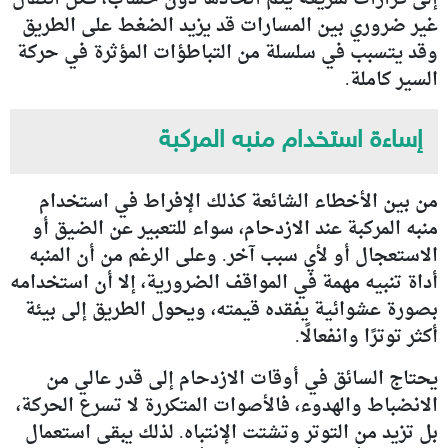
غير ضروري بين المسارات قد يزيد الضغط على الطريق
وقد يتسبب في سلسلة من التباطؤات المؤثرة في حركة
السير كاملة.
إساءة استخدام منبه المركبة
من بين الأخطاء الشائعة كذلك الإفراط في استخدام
منبه المركبة عند الازدحام، سواء للتعبير عن الضيق أو
الاستعجال أو لأي سبب آخر. وعلى الرغم من أن المنبه
أداة تنبيه مهمة في المواقف الضرورية، إلا أن استخدامه
بصورة عشوائية يفقده قيمته، ويحول الطريق إلى بيئة
أكثر توترًا وانفعالًا.
يحتاج السائق في أوقات الازدحام إلى قدر عالي من
الانضباط والهدوء، فالأصوات المتكررة لا تسرع الحركة،
بل تزيد من التوتر وتشتت الإنتباه. لذلك يبقى استعمال