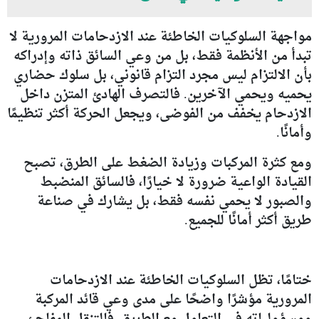
مواجهة السلوكيات الخاطئة عند الازدحامات المرورية لا
تبدأ من الأنظمة فقط، بل من وعي السائق ذاته وإدراكه
بأن الالتزام ليس مجرد التزام قانوني، بل سلوك حضاري
يحميه ويحمي الآخرين. فالتصرف الهادئ المتزن داخل
الازدحام يخفف من الفوضى، ويجعل الحركة أكثر تنظيمًا
وأمانًا.
ومع كثرة المركبات وزيادة الضغط على الطرق، تصبح
القيادة الواعية ضرورة لا خيارًا، فالسائق المنضبط
والصبور لا يحمي نفسه فقط، بل يشارك في صناعة
طريق أكثر أمانًا للجميع.
ختامًا، تظل السلوكيات الخاطئة عند الازدحامات
المرورية مؤشرًا واضحًا على مدى وعي قائد المركبة