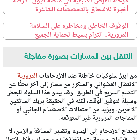
مرحلة الفرص المتبقية في منصة قبول.. فرصة
أخيرة للالتحاق بالتخصصات الشاغرة
الوقوف الخاطئ ومخاطره على السلامة
المرورية.. التزام بسيط لحماية الجميع
التنقل بين المسارات بصورة مفاجئة
من أبرز سلوكيات خاطئة عند الازدحامات
المرورية
الانتقال العشوائي والمتكرر من مسار إلى آخر بحثًا عن
التقدم السريع في الطريق. وقد يبدو هذا السلوك للبعض
وسيلة لتوفير الوقت، لكنه في الحقيقة يربك السائقين
الآخرين، ويزيد من احتمالات الاصطدام الجانبي أو
المفاجآت المرورية غير المتوقعة.
يحتاج الازدحام إلى الهدوء وتقدير المسافة والزمن، لا
إلى قرارات سريعة يتم اتخاذها دون حساب، فكل انتقال