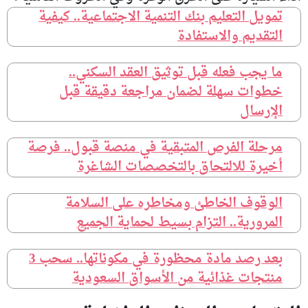
تمويل التعليم بنك التنمية الاجتماعية.. كيفية
التقديم والاستفادة
ما يجب فعله قبل توثيق العقد السكني..
خطوات سهلة لضمان مراجعة دقيقة قبل
الإرسال
مرحلة الفرص المتبقية في منصة قبول.. فرصة
أخيرة للالتحاق بالتخصصات الشاغرة
الوقوف الخاطئ ومخاطره على السلامة
المرورية.. التزام بسيط لحماية الجميع
بعد رصد مادة محظورة في مكوناتها.. سحب 3
منتجات غذائية من الأسواق السعودية