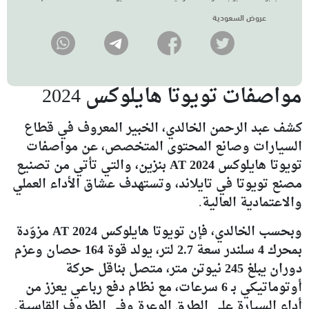
عروض السعودية
مواصفات تويوتا هايلوكس 2024
كشف
عبد الرحمن الخالدي
، الخبير المعروف في قطاع
السيارات وصانع المحتوى المتخصص، عن
مواصفات
تويوتا هايلوكس 2024 AT بنزين
، والتي تأتي من تصنيع
مصنع تويوتا في تايلاند، وتستهدف عشاق الأداء العملي
والاعتمادية العالية.
وبحسب الخالدي، فإن
تويوتا هايلوكس AT 2024
مزوّدة
بمحرك
4 سلندر سعة 2.7 لتر
، يولد قوة
164 حصان
وعزم
دوران يبلغ
245 نيوتن متر
، متصل بناقل حركة
أوتوماتيكي بـ
6 سرعات
، مع نظام
دفع رباعي
يعزز من
أداء السيارة على الطرق الوعرة وفي الظروف القاسية.