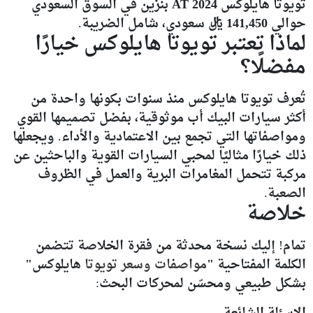
تويوتا هايلوكس 2024 AT بنزين
في السوق السعودي
حوالي
141,450 ريال سعودي
، شامل الضريبة.
لماذا تعتبر تويوتا هايلوكس خيارًا
مفضلًا؟
تُعرف
تويوتا هايلوكس
منذ سنوات بكونها واحدة من
أكثر سيارات البيك أب موثوقية، بفضل تصميمها القوي
ومواصفاتها التي تجمع بين الاعتمادية والأداء. ويجعلها
ذلك خيارًا مثاليًا
لمحبي السيارات القوية
والباحثين عن
مركبة تتحمل
المغامرات البرية
والعمل في الظروف
الصعبة.
خلاصة
تمام! إليك نسخة محدثة من فقرة
الخلاصة
تتضمن
الكلمة المفتاحية
"
مواصفات وسعر تويوتا
هايلوكس"
بشكل طبيعي ومحسّن لمحركات البحث: