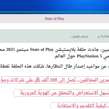
State of Play
خدمات الالعاب
عبين، جاءت
حلقة بلايستيشن State of Play سبتمبر 2025
محمّ
دمي
PlayStation 5
حول العالم.
ف عن مواعيد إصدار طال انتظارها، شكلت هذه الحلقة نق
ى 100 ألف ريال على شركات ومؤسسات الخدمات
سهل الاستعراض والتحقق من الهوية المرورية
. كيفية التقديم والاستفادة