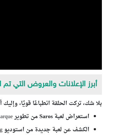
أبرز الإعلانات والعروض التي تم
بلا شك، تركت الحلقة انطباعًا قويًا، وإليك 
استعراض لعبة Saros
من تطوير Housemarque بعرض لعب مذهل، وتصميم بيئي متطور
الكشف عن لعبة جديدة من استوديو Naughty Dog، لا تزال في مراحل مبكرة