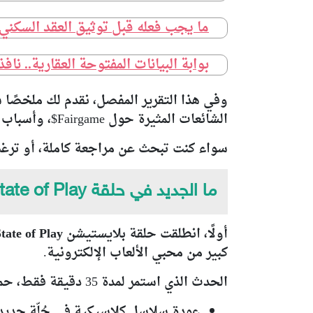
ما يجب فعله قبل توثيق العقد السكن
بوابة البيانات المفتوحة العقارية.. ن
وفي هذا التقرير المفصل، نقدم لك ملخصًا ش
الشائعات المثيرة حول Fairgame$، وأسباب غياب لعبة Marathon المرتقبة.
سواء كنت تبحث عن مراجعة كاملة، أو ترغب في مواكبة آخر تحديثا
ما الجديد في حلقة State of Play سبتمبر 2025؟
أولًا، انطلقت
حلقة بلايستيشن State of Play سبتمبر 2025
كبير من محبي الألعاب الإلكترونية.
الحدث الذي استمر لمدة 35 دقيقة فقط، حمل معه الكثير من الإعلانات، أبرزها:
عودة سلاسل كلاسيكية
في حُلّة جديد