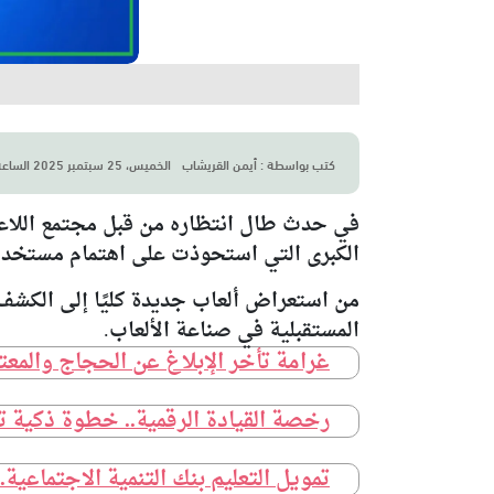
كتب بواسطة :
أيمن القريشاب
الخميس، 25 سبتمبر 2025 الساعة16:29 م
في حدث طال انتظاره من قبل مجتمع اللا
الكبرى التي استحوذت على اهتمام مستخ
من استعراض ألعاب جديدة كليًا إلى الكش
المستقبلية في صناعة الألعاب.
غرامة تأخر الإبلاغ عن الحجاج والمعتمرين المخالفين.. تصل إل
رخصة القيادة الرقمية.. خطوة ذكية ت
تمويل التعليم بنك التنمية الاجتماعية.