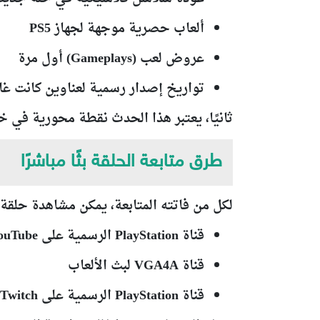
ألعاب حصرية
موجهة لجهاز
PS5
عروض لعب (Gameplays)
أول مرة
تواريخ إصدار رسمية لعناوين كانت غ
ثانيًا، يعتبر هذا الحدث نقطة محورية في خارطة
طرق متابعة الحلقة بثًا مباشرًا
لكل من فاتته المتابعة، يمكن مشاهدة حلقة
قناة PlayStation الرسمية على YouTube
قناة
VGA4A
لبث الألعاب
قناة
PlayStation الرسمية على Twitch