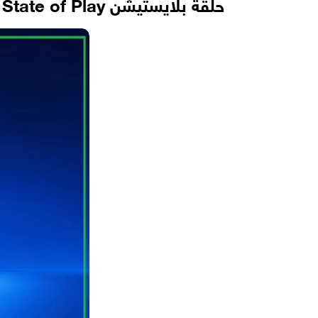
حلقة بلايستيشن State of Play سبتمبر 2025 تكشف عن مفاجآت وأزمات