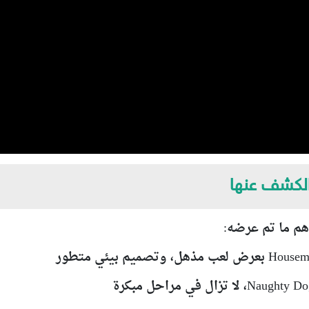
 الكشف عنها
أهم ما تم عرضه: