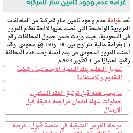
غرامة عدم وجود تأمين سار للمركبة
تُعد
غرامة
عدم وجود تأمين سار للمركبة من المخالفات
المرورية الواضحة التي نصت عليها لائحة نظام المرور
في السعودية، حيث وردت ضمن جدول المخالفات رقم
(1) بغرامة مالية تتراوح بين 100 و150 ريال سعودي. وقد
أعلنت المرور السعودي عن بدء أتمتة رصد هذه المخالفة
رقميًا اعتبارًا من 1 أكتوبر 2023م.
تمويل التعليم بنك التنمية الاجتماعية.. كيفية
التقديم والاستفادة
ما يجب فعله قبل توثيق العقد السكني..
خطوات سهلة لضمان مراجعة دقيقة قبل
الإرسال
مرحلة الفرص المتبقية في منصة قبول.. فرصة