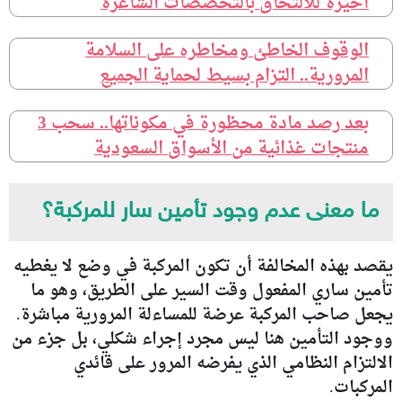
أخيرة للالتحاق بالتخصصات الشاغرة
الوقوف الخاطئ ومخاطره على السلامة
المرورية.. التزام بسيط لحماية الجميع
بعد رصد مادة محظورة في مكوناتها.. سحب 3
منتجات غذائية من الأسواق السعودية
ما معنى عدم وجود تأمين سار للمركبة؟
يقصد بهذه المخالفة أن تكون المركبة في وضع لا يغطيه
تأمين ساري المفعول وقت السير على الطريق، وهو ما
يجعل صاحب المركبة عرضة للمساءلة المرورية مباشرة.
ووجود التأمين هنا ليس مجرد إجراء شكلي، بل جزء من
الالتزام النظامي الذي يفرضه المرور على قائدي
المركبات.