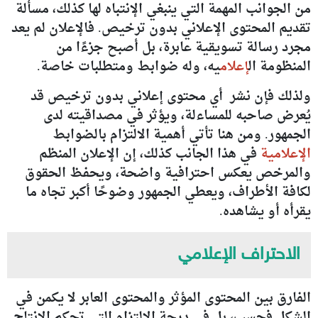
من الجوانب المهمة التي ينبغي الإنتباه لها كذلك، مسألة
تقديم المحتوى الإعلاني بدون ترخيص. فالإعلان لم يعد
مجرد رسالة تسويقية عابرة، بل أصبح جزءًا من
المنظومة ال
إعلام
يه، وله ضوابط ومتطلبات خاصة.
ولذلك فإن نشر أي محتوى إعلاني بدون ترخيص قد
يُعرض صاحبه للمساءلة، ويؤثر في مصداقيته لدى
الجمهور. ومن هنا تأتي أهمية الالتزام بالضوابط
الإعلامية
في هذا الجانب كذلك، إن الإعلان المنظم
والمرخص يعكس احترافية واضحة، ويحفظ الحقوق
لكافة الأطراف، ويعطي الجمهور وضوحًا أكبر تجاه ما
يقرأه أو يشاهده.
الاحتراف الإعلامي
الفارق بين المحتوى المؤثر والمحتوى العابر لا يكمن في
الشكل فحسب، بل في درجة الالتزام التي تحكم الإنتاج